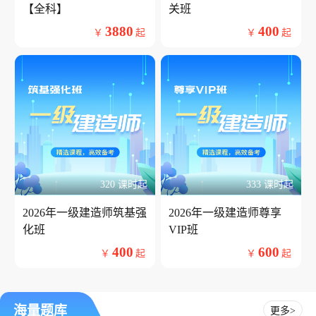
【全科】
关班
3880
400
￥
起
￥
起
320 课时起
333 课时起
2026年一级建造师筑基强
2026年一级建造师尊享
化班
VIP班
400
600
￥
起
￥
起
海量题库
更多>