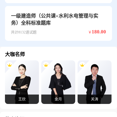
一级建造师（公共课+水利水电管理与实
务）全科标准题库
180.00
共计8132道试题
￥
大咖名师
王欣
金月
关涛