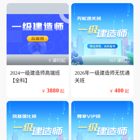
0 课时起
163 课时起
2024一级建造师高端班
2026年一级建造师无忧通
【全科】
关班
3880
400
￥
起
￥
起