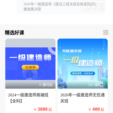
2026年一级建造师《建设工程法规及相关知识》-
魔鬼集训营
精选好课
0 课时起
163 课时起
2024一级建造师高端班
2026年一级建造师无忧通
【全科】
关班
3880
400
￥
起
￥
起