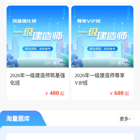
320 课时起
333 课时起
2026年一级建造师筑基强
2026年一级建造师尊享
化班
VIP班
400
600
￥
起
￥
起
海量题库
更多>