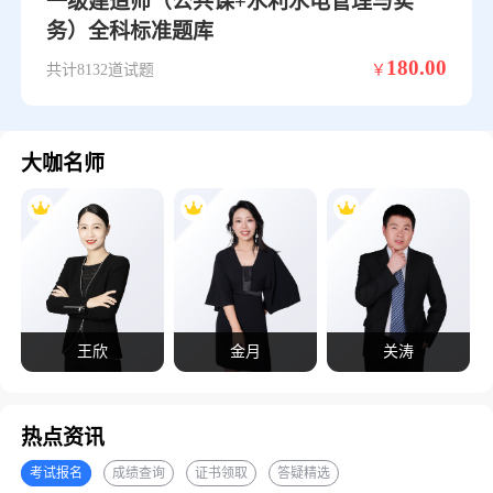
一级建造师（公共课+水利水电管理与实
务）全科标准题库
180.00
共计8132道试题
￥
大咖名师
王欣
金月
关涛
热点资讯
考试报名
成绩查询
证书领取
答疑精选